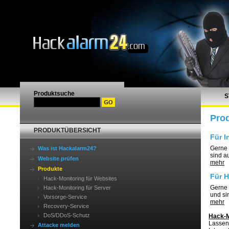
Produktsuche
S
Pro
PRODUKTÜBERSICHT
Für I
Gerne 
Was ist Hackalarm24?
sind a
Website prüfen
mehr
Produkte
Für H
Hack-Monitoring für Websites
Gerne 
Hack-Monitoring für Server
und si
Vorsorge-Service
mehr
Recovery-Service
DoS/DDoS-Schutz
Hack-M
Lassen 
Attacke melden