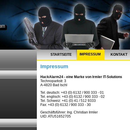
IMPRESSUM
STARTSEITE
KONTAKT
Impressum
HackAlarm24 - eine Marke von Irmler IT-Solutions
Technoparkstr. 3
A-4820 Bad Ischl
Tel. deutsch: +43 (0) 6132 / 900 333 - 01
Tel. englisch: +43 (0) 6132 / 900 333 - 02
Tel. Schweiz: +41 (0) 41 / 512 9333
Fax: +43 (0) 6132 / 900 333 - 30
Geschäftsführer: Ing. Christian Irmler
UID: ATU51652705